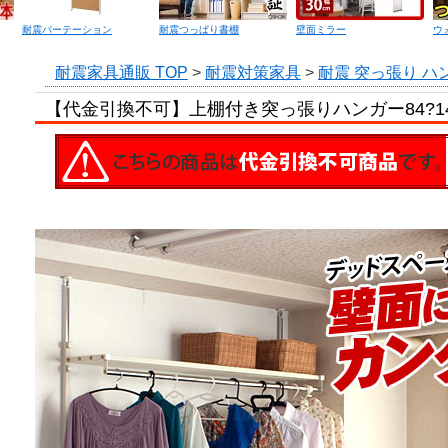
耐震パーテーション
耐震つっぱり書棚
壁面ミラー
ウ
耐震家具通販 TOP
>
耐震対策家具
>
耐震 突っ張り ハ
【代金引換不可】上棚付き突っ張りハンガー84?1