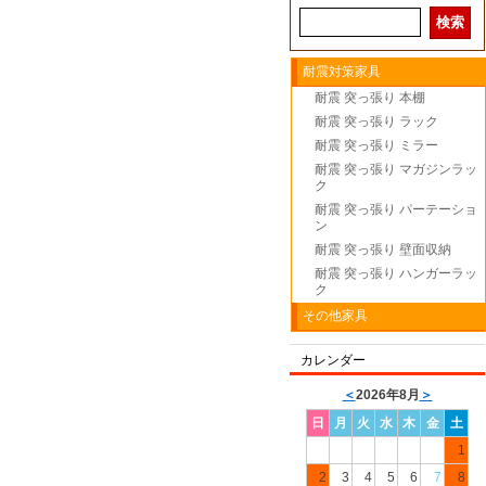
耐震対策家具
耐震 突っ張り 本棚
耐震 突っ張り ラック
耐震 突っ張り ミラー
耐震 突っ張り マガジンラッ
ク
耐震 突っ張り パーテーショ
ン
耐震 突っ張り 壁面収納
耐震 突っ張り ハンガーラッ
ク
その他家具
カレンダー
＜
2026年8月
＞
日
月
火
水
木
金
土
1
2
3
4
5
6
7
8