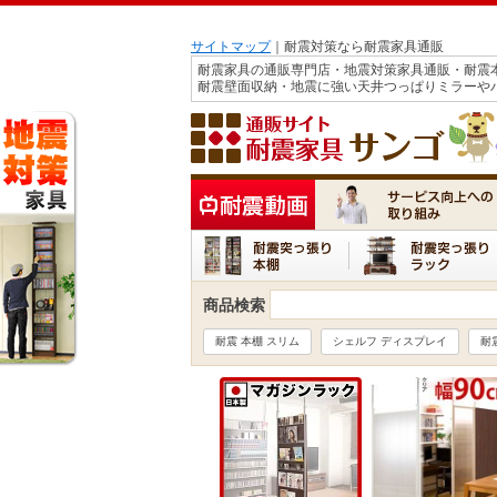
サイトマップ
｜耐震対策なら耐震家具通販
耐震家具の通販専門店・地震対策家具通販・耐震
耐震壁面収納・地震に強い天井つっぱりミラーや
商品検索
耐震 本棚 スリム
シェルフ ディスプレイ
耐