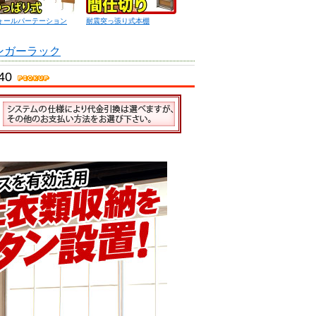
ォールパーテーション
耐震突っ張り式本棚
ンガーラック
40