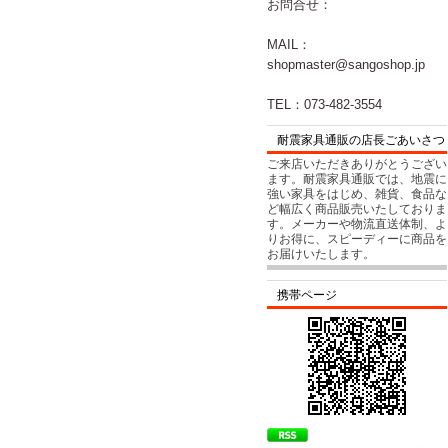
お問合せ：
MAIL：
shopmaster@sangoshop.jp
TEL：073-482-3554
耐震家具通販の店長ごあいさつ
ご来店いただきありがとうござい
ます。耐震家具通販では、地震に
強い家具をはじめ、雑貨、食品な
ど幅広く商品販売いたしておりま
す。メーカーや物流直送体制、よ
りお得に、スピーディーに商品を
お届けいたします。
携帯ページ