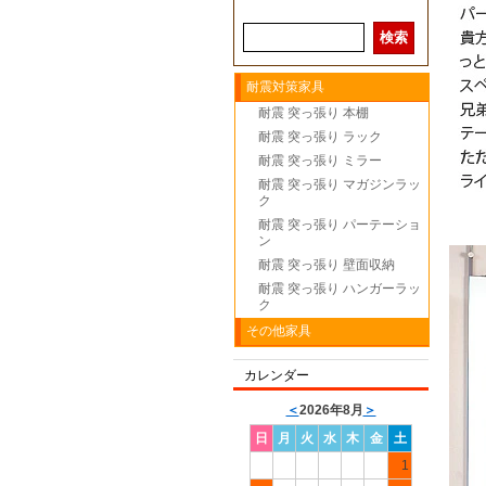
耐震対策家具
耐震 突っ張り 本棚
耐震 突っ張り ラック
耐震 突っ張り ミラー
耐震 突っ張り マガジンラッ
ク
耐震 突っ張り パーテーショ
ン
耐震 突っ張り 壁面収納
耐震 突っ張り ハンガーラッ
ク
その他家具
カレンダー
＜
2026年8月
＞
日
月
火
水
木
金
土
1