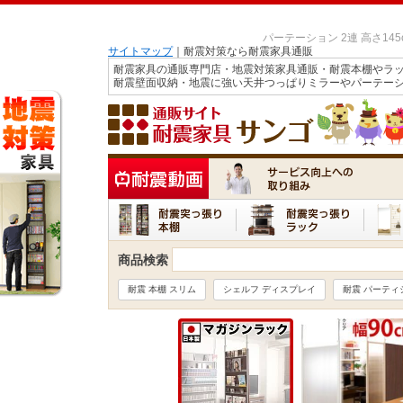
パーテーション 2連 高さ14
サイトマップ
｜耐震対策なら耐震家具通販
耐震家具の通販専門店・地震対策家具通販・耐震本棚やラ
耐震壁面収納・地震に強い天井つっぱりミラーやパーテー
商品検索
耐震 本棚 スリム
シェルフ ディスプレイ
耐震 パーティ