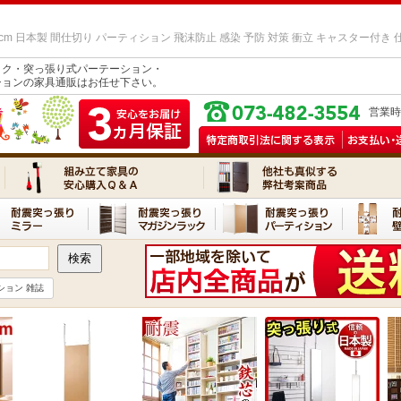
5cm 日本製 間仕切り パーティション 飛沫防止 感染 予防 対策 衝立 キャスター付き 
ック・突っ張り式パーテーション・
ションの家具通販はお任せ下さい。
営業時間
ション 雑誌