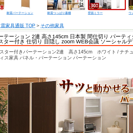
耐震パーテーション
耐震つっぱり書棚
壁面ミラー
ウ
震家具通販 TOP
>
その他家具
ーテーション 2連 高さ145cm 日本製 間仕切り パーティ
スター付き 仕切り 目隠し zoom WEB会議 ソーシャル
スター付きパーテーション2連 高さ145cm ホワイト / ナチュ
ィス家具 パネル・パーテーション パーテーション