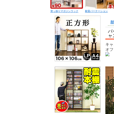
突っ張りマガジンラック
耐震パーテーション
耐
パ
ャ
キャ
オフ