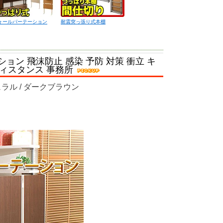
ォールパーテーション
耐震突っ張り式本棚
ション 飛沫防止 感染 予防 対策 衝立 キ
ディスタンス 事務所
ラル / ダークブラウン